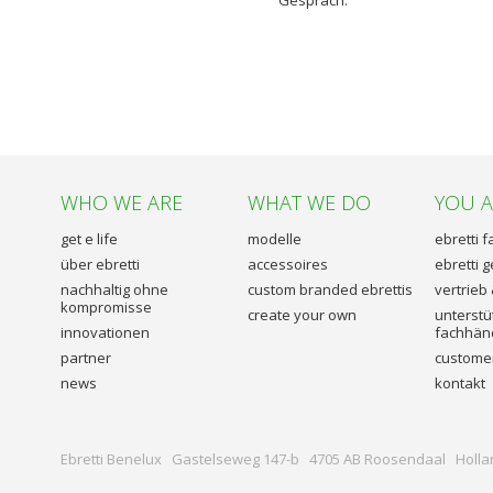
Gespräch.
WHO WE ARE
WHAT WE DO
YOU 
get e life
modelle
ebretti 
über ebretti
accessoires
ebretti 
nachhaltig ohne
custom branded ebrettis
vertrieb
kompromisse
create your own
unterstü
innovationen
fachhän
partner
customer
news
kontakt
Ebretti Benelux Gastelseweg 147-b 4705 AB Roosendaal Holla