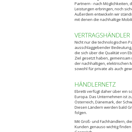
Partnern - nach Möglichkeiten, 
Leistungen erbringen, noch sic
Außerdem entwickeln wir ständ
mit denen die nachhaltige Mobili
VERTRAGSHÄNDLER
Nicht nur die technologischen Pa
ausschlaggebender Bedeutung, 
die sich über die Qualität von E
Ziel gesetzt haben, gemeinsam m
der nachhaltigen, elektrischen M
sowohl für private als auch ge
HÄNDLERNETZ
Ebretti verfügt daher über ein 
Europa. Das Unternehmen ist zur
Österreich, Dänemark, der Schw
Diesen Ländern werden bald Gro
folgen.
Mit Groß- und Fachhändlern, die
Kunden genauso wichtig finden 