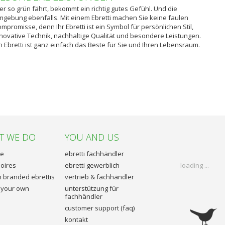
r so grün fährt, bekommt ein richtig gutes Gefühl. Und die
gebung ebenfalls. Mit einem Ebretti machen Sie keine faulen
mpromisse, denn Ihr Ebretti ist ein Symbol für persönlichen Stil,
novative Technik, nachhaltige Qualität und besondere Leistungen.
n Ebretti ist ganz einfach das Beste für Sie und Ihren Lebensraum.
T WE DO
YOU AND US
le
ebretti fachhändler
oires
ebretti gewerblich
loading ...
 branded ebrettis
vertrieb & fachhändler
 your own
unterstützung für
fachhändler
customer support (faq)
kontakt