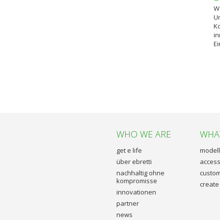
We
Um
Ko
in
Ei
WHO WE ARE
WHA
get e life
model
über ebretti
access
nachhaltig ohne
custom
kompromisse
create
innovationen
partner
news