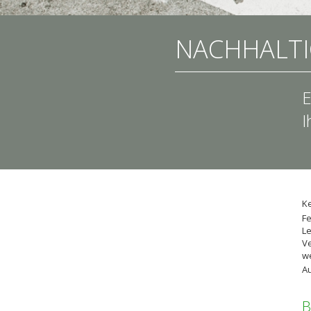
NACHHALTI
E
I
Ke
Fe
Le
Ve
we
Au
B