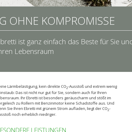
G OHNE KOMPROMISSE
bretti ist ganz einfach das Beste für Sie un
hren Lebensraum
ine Lärmbelästigung, kein direkte CO
-Ausstoß und extrem wenig
2
instaub: Das ist nicht nur gut für Sie, sondern auch für Ihren
bensraum. Ihr Ebretti ist besonders geräuscharm und stößt im
rgeleich zu Rollern mit Benzinmotor keine Schadstoffe aus. Und
nn Sie Ihren Ebretti mit grünem Strom aufladen, liegt der CO
-
2
sstoß noch erheblich niedriger.
ESONDERE LEISTUNGEN