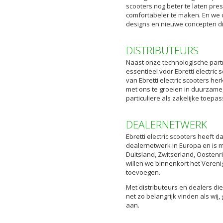
scooters nog beter te laten pres
comfortabeler te maken. En we
designs en nieuwe concepten di
DISTRIBUTEURS
Naast onze technologische partn
essentieel voor Ebretti electric s
van Ebretti electric scooters h
met ons te groeien in duurzame, 
particuliere als zakelijke toepa
DEALERNETWERK
Ebretti electric scooters heeft
dealernetwerk in Europa en is m
Duitsland, Zwitserland, Oostenri
willen we binnenkort het Verenigd
toevoegen.
Met distributeurs en dealers die 
net zo belangrijk vinden als wij
aan.