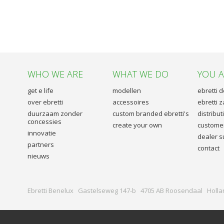
WHO WE ARE
WHAT WE DO
YOU 
get e life
modellen
ebretti 
over ebretti
accessoires
ebretti z
duurzaam zonder
custom branded ebretti's
distribu
concessies
create your own
customer
innovatie
dealer s
partners
contact
nieuws
Ebretti Benelux Gastelseweg 147-b 4705 AB Roosendaal Holla