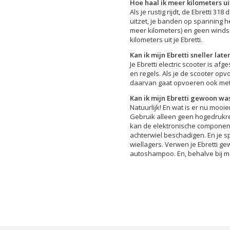
Hoe haal ik meer kilometers uit
Als je rustig rijdt, de Ebretti 318
uitzet, je banden op spanning he
meer kilometers) en geen winds
kilometers uit je Ebretti.
Kan ik mijn Ebretti sneller late
Je Ebretti electric scooter is af
en regels. Als je de scooter opvo
daarvan gaat opvoeren ook mete
Kan ik mijn Ebretti gewoon wa
Natuurlijk! En wat is er nu mooi
Gebruik alleen geen hogedrukre
kan de elektronische component
achterwiel beschadigen. En je s
wiellagers. Verwen je Ebretti g
autoshampoo. En, behalve bij ma