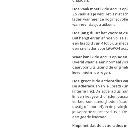
ontladen.
Hoe vaak moet ik de accu’s op
Zo vaak als je wilt! Het is niet s
laden wanneer ze nog niet volled
wanneer dat jou uitkomt.
Hoe lang duurt het voordat de
Dat hangt ervan af hoe vol ze zij
een laadtijd van 4 tot 6 uur me
een snellader voor LiFePO4 accu’s
Waar kan ik de accu’s opladen
Overal waar je een normaal 240
daarvoor uitsluitend de originel
liever niet in de regen.
Hoe groot is de actieradius va
De actieradius van je Ebretti ku
[interne link]. De actieradius h
En van het gewicht (rijder, pass
verkeersomstandigheden (stadsver
(rustig of sportief). In de prakti
jouw precieze actieradius is. De
een goede leidraad.
Klopt het dat de actieradius in