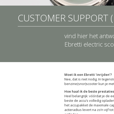
CUSTOMER SUPPORT (
vind hier het antw
Ebretti electric sc
Moet ik een Ebretti ‘inrijden’?
Nee, dat is niet nodig. In tegens
benzine(snor)scooter kun je metee
Hoe haal ik de beste prestaties
Heel belangrijk: vóórdat je de ee
beste de accu’s volledig oplade
het accupakket de maximale cap
actieradius levert na zo’n vijf t