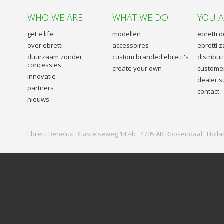
WHO WE ARE
WHAT WE DO
YOU 
get e life
modellen
ebretti 
over ebretti
accessoires
ebretti z
duurzaam zonder
custom branded ebretti's
distribu
concessies
create your own
customer
innovatie
dealer s
partners
contact
nieuws
Ebretti Benelux Gastelseweg 147-b 4705 AB Roosendaal Holla