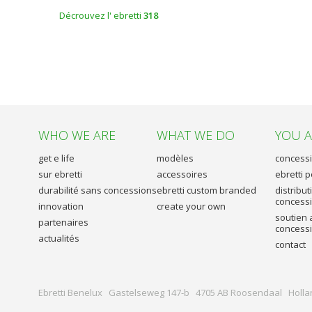
Décrouvez l' ebretti
318
WHO WE ARE
WHAT WE DO
YOU 
get e life
modèles
concessi
sur ebretti
accessoires
ebretti 
durabilité sans concessions
ebretti custom branded
distribut
concess
innovation
create your own
soutien 
partenaires
concess
actualités
contact
Ebretti Benelux Gastelseweg 147-b 4705 AB Roosendaal Holla